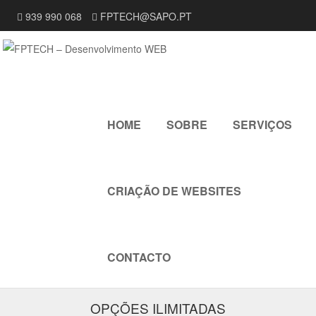
939 990 068
FPTECH@SAPO.PT
SKIP TO CONTENT
HOME
SOBRE
SERVIÇOS
MENU
CRIAÇÃO DE WEBSITES
CONTACTO
OPÇÕES ILIMITADAS