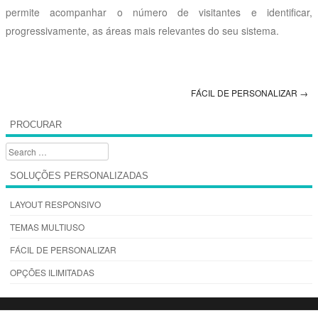
permite acompanhar o número de visitantes e identificar,
progressivamente, as áreas mais relevantes do seu sistema.
FÁCIL DE PERSONALIZAR
→
Post navigation
PROCURAR
Search
SOLUÇÕES PERSONALIZADAS
LAYOUT RESPONSIVO
TEMAS MULTIUSO
FÁCIL DE PERSONALIZAR
OPÇÕES ILIMITADAS