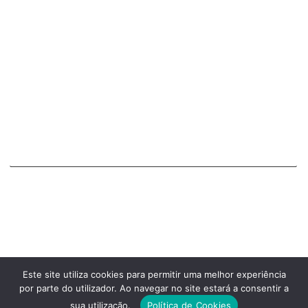
Estamos focados na criação de sites e lojas online. Ajudamos
marcas a tornarem-se mais relevantes de forma eficaz num
mundo cada vez mais digital.
Na FPTECH Desenvolvimento Web, a sua empresa ganha
destaque e credibilidade!
ORÇAMENTO PARA WEBSITE
Entre em contato para pedir o seu orçamento
ENTRE EM CONTATO
Este site utiliza cookies para permitir uma melhor experiência
por parte do utilizador. Ao navegar no site estará a consentir a
Comercial:
939 990 068
sua utilização.
Política de Cookies